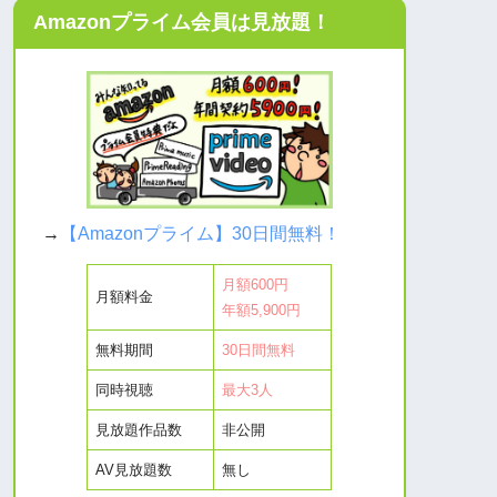
Amazonプライム会員は見放題！
→
【Amazonプライム】30日間無料！
月額600円
月額料金
年額5,900円
無料期間
30日間無料
同時視聴
最大3人
見放題作品数
非公開
AV見放題数
無し