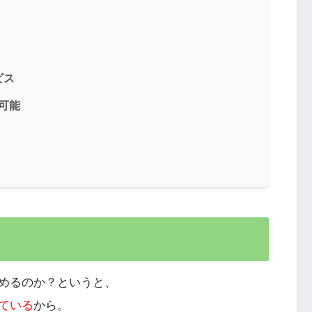
ビス
整可能
めるのか？というと、
ている
から。