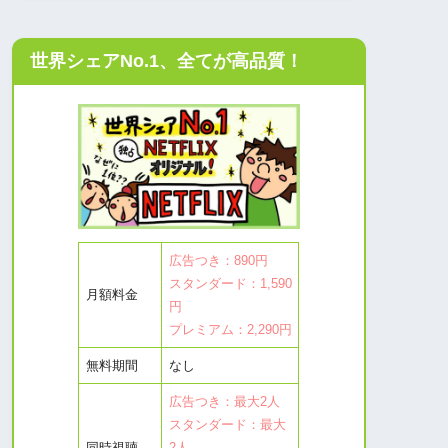
世界シェアNo.1、全てが高品質！
広告つき：890円
スタンダード：1,590
月額料金
円
プレミアム：2,290円
無料期間
なし
広告つき：最大2人
スタンダード：最大
同時視聴
2人