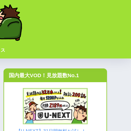
イス
国内最大VOD！見放題数No.1
→
【U-NEXT】31日間無料お試し！