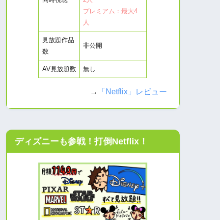
プレミアム：最大4
人
見放題作品
非公開
数
AV見放題数
無し
→
「Netflix」レビュー
ディズニーも参戦！打倒Netflix！