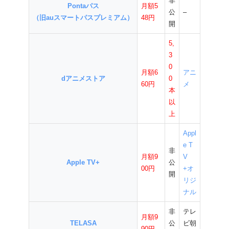
非
Pontaパス
月額5
公
–
（旧auスマートパスプレミアム）
48円
開
5,
3
0
月額6
アニ
dアニメストア
0
60円
メ
本
以
上
Appl
e T
非
月額9
V
Apple TV+
公
00円
+オ
開
リジ
ナル
非
テレ
月額9
TELASA
公
ビ朝
90円