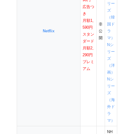
リー
広告つ
ズ
き
（韓
月額1,
非
国ド
590円
Netflix
公
ラ
スタン
開
マ）
ダード
Nシ
月額2,
リー
290円
ズ
プレミ
（洋
アム
画）
Nシ
リー
ズ
（海
外ド
ラ
マ）
NH