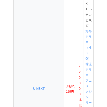
K
TBS
テレ
ビ東
京
海外
ドラ
マ
（H
B
O）
韓流
4
ドラ
2
マ
0,
アニ
0
月額2,
メ
U-NEXT
0
189円
メジ
0
ャー
本
リー
以