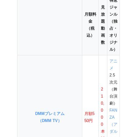
得意
見
ジャ
月額料
放
ンル
金
題
（独
（税
動
占・
込）
画
オリ
数
ジナ
ル）
アニ
メ
2.5
次元
2
（舞
1
台演
0,
劇）
0
FAN
DMMプレミアム
月額5
0
ZA
（DMM TV）
50円
0
（ア
本
ダル