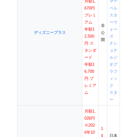
月額
1,
マー
670円
ベル
プレミ
スタ
アム
ーウ
非
年額1
ォー
ディズニープラス
公
2,500
ズ
開
円 ス
ナシ
タンダ
ョナ
ード
ルジ
年額1
オグ
6,700
ラフ
円
プ
ィッ
レミア
ク
ム
スタ
ー
月額1,
026円
※202
1
6年10
4
日本