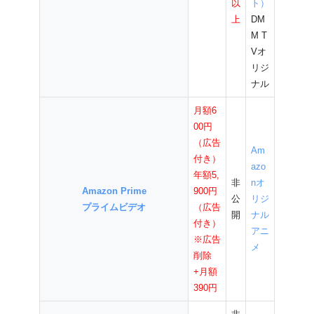
以
ト）
上
DM
M T
Vオ
リジ
ナル
月額6
00円
（広告
Am
付き）
azo
年額5,
非
nオ
Amazon Prime
900円
公
リジ
プライムビデオ
（広告
開
ナル
付き）
アニ
※広告
メ
削除
+月額
390円