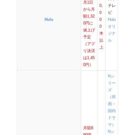
月1日
0,
テレ
から月
0
ビ
額1,32
Hulu
0
Hulu
0円に
0
オリ
値上げ
本
ジナ
予定
以
ル
（アプ
上
リ決済
は1,45
0円）
Nシ
リー
ズ
（邦
画・
国内
ドラ
マ）
月額8
Nシ
90円