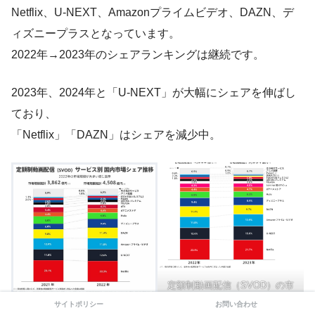
Netflix、U-NEXT、Amazonプライムビデオ、DAZN、デ
ィズニープラスとなっています。
2022年→2023年のシェアランキングは継続です。
2023年、2024年と「U-NEXT」が大幅にシェアを伸ばし
ており、
「Netflix」「DAZN」はシェアを減少中。
定額制動画配信（SVOD）の市
場規模2023 GEM Standard
サイトポリシー
お問い合わせ