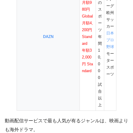
月額9
の
ーグ
80円
ス
欧州
Global
ポ
サッ
月額4,
ー
カー
200円
ツ
日本
DAZN
Stand
年
プロ
ard
間
野球
年額3
1
モー
2,000
0,
ター
円 Sta
0
スポ
ndard
0
ーツ
0
試
合
以
上
動画配信サービスで最も人気が有るジャンルは、映画より
も海外ドラマ。