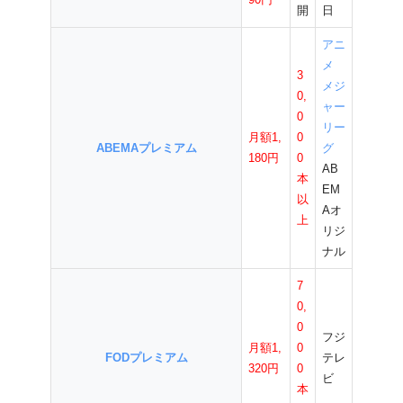
開
日
アニ
メ
3
メジ
0,
ャー
0
リー
月額1,
0
ABEMAプレミアム
グ
180円
0
AB
本
EM
以
Aオ
上
リジ
ナル
7
0,
0
フジ
月額1,
0
FODプレミアム
テレ
320円
0
ビ
本