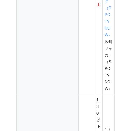
グ
上
（S
PO
TV
NO
W）
欧州
サッ
カー
（S
PO
TV
NO
W）
1
3
0
以
上
Jリ