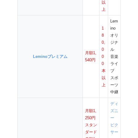
以
上
Lem
1
ino
8
オリ
0,
ジナ
0
ル
月額1,
Leminoプレミアム
0
音楽
540円
0
ライ
本
ブ
以
スポ
上
ーツ
中継
ディ
月額1,
ズニ
250円
ー
スタン
ピク
ダード
サー