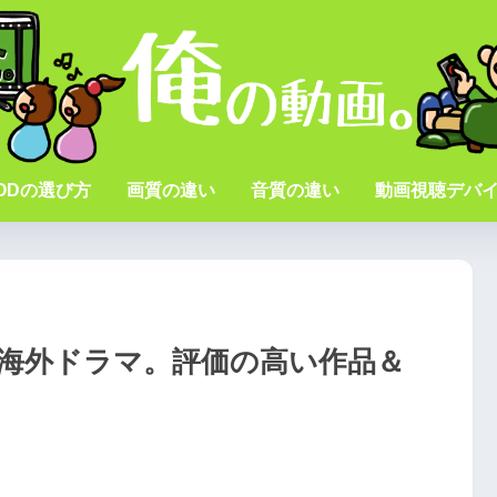
ODの選び方
画質の違い
音質の違い
動画視聴デバ
すめ海外ドラマ。評価の高い作品＆