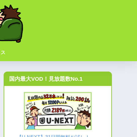
イス
国内最大VOD！見放題数No.1
→
【U-NEXT】31日間無料お試し！