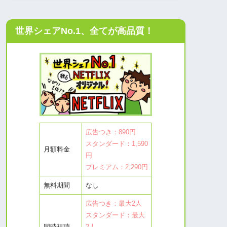
世界シェアNo.1、全てが高品質！
広告つき：890円
スタンダード：1,590
月額料金
円
プレミアム：2,290円
無料期間
なし
広告つき：最大2人
スタンダード：最大
同時視聴
2人