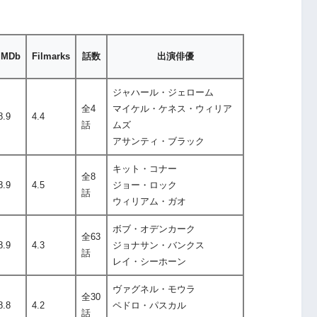
IMDb
Filmarks
話数
出演俳優
ジャハール・ジェローム
全4
マイケル・ケネス・ウィリア
8.9
4.4
話
ムズ
アサンティ・ブラック
キット・コナー
全8
8.9
4.5
ジョー・ロック
話
ウィリアム・ガオ
ボブ・オデンカーク
全63
8.9
4.3
ジョナサン・バンクス
話
レイ・シーホーン
ヴァグネル・モウラ
全30
8.8
4.2
ペドロ・パスカル
話