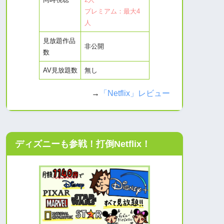
プレミアム：最大4
人
見放題作品
非公開
数
AV見放題数
無し
→
「Netflix」レビュー
ディズニーも参戦！打倒Netflix！