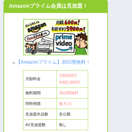
Amazonプライム会員は見放題！
→
【Amazonプライム】30日間無料！
月額600円
月額料金
年額5,900円
無料期間
30日間無料
同時視聴
最大3人
見放題作品数
非公開
AV見放題数
無し