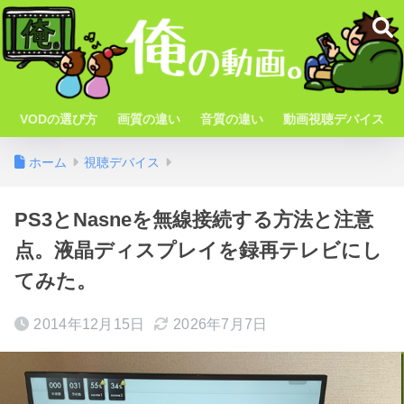
VODの選び方
画質の違い
音質の違い
動画視聴デバイス
ホーム
視聴デバイス
PS3とNasneを無線接続する方法と注意
点。液晶ディスプレイを録再テレビにし
てみた。
2014年12月15日
2026年7月7日